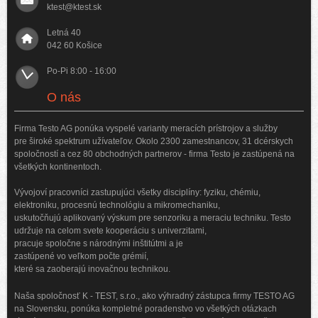
ktest@ktest.sk
Letná 40
042 60 Košice
Po-Pi 8:00 - 16:00
O nás
Firma Testo AG ponúka vyspelé varianty meracích prístrojov a služby
pre široké spektrum užívateľov. Okolo 2300 zamestnancov, 31 dcérskych
spoločností a cez 80 obchodných partnerov - firma Testo je zastúpená na
všetkých kontinentoch.
Vývojoví pracovníci zastupujúci všetky disciplíny: fyziku, chémiu,
elektroniku, procesnú technológiu a mikromechaniku,
uskutočňujú aplikovaný výskum pre senzoriku a meraciu techniku. Testo
udržuje na celom svete kooperáciu s univerzitami,
pracuje spoločne s národnými inštitútmi a je
zastúpené vo veľkom počte grémií,
které sa zaoberajú inovačnou technikou.
Naša spoločnosť K - TEST, s.r.o., ako výhradný zástupca firmy TESTO AG
na Slovensku, ponúka kompletné poradenstvo vo všetkých otázkach