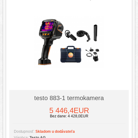
Chytré sondy
Elektrické veličiny
Farmácia
Klíma
Potravinárstvo
Priemysel
Vykurovanie
Rozdelenie podľa typu prístrojov
Analyzátory chladenia
Analyzátory spalín
testo 883-1 termokamera
Anemometre
Chytré sondy
5 446,4EUR
Bez dane: 4 428,0EUR
Demagnetizačné zariadenia
Detektory
Dostupnosť:
Skladom u dodávateľa
Elektrické veličiny
Výrobca:
Testo AG