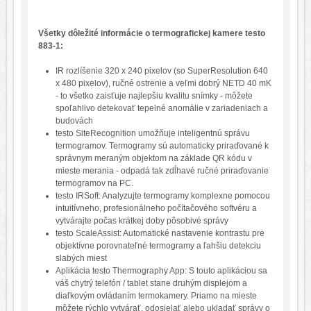
Vlhkomery
Wifi záznamníky
Všetky dôležité informácie o termografickej kamere testo
883-1:
Záznamníky
IR rozlíšenie 320 x 240 pixelov (so SuperResolution 640
x 480 pixelov), ručné ostrenie a veľmi dobrý NETD 40 mK
- to všetko zaisťuje najlepšiu kvalitu snímky - môžete
spoľahlivo detekovať tepelné anomálie v zariadeniach a
budovách
testo SiteRecognition umožňuje inteligentnú správu
termogramov. Termogramy sú automaticky priraďované k
správnym meraným objektom na základe QR kódu v
mieste merania - odpadá tak zdĺhavé ručné priraďovanie
termogramov na PC.
testo IRSoft: Analyzujte termogramy komplexne pomocou
intuitívneho, profesionálneho počítačového softvéru a
vytvárajte počas krátkej doby pôsobivé správy
testo ScaleAssist: Automatické nastavenie kontrastu pre
objektívne porovnateľné termogramy a ľahšiu detekciu
slabých miest
Aplikácia testo Thermography App: S touto aplikáciou sa
váš chytrý telefón / tablet stane druhým displejom a
diaľkovým ovládaním termokamery. Priamo na mieste
môžete rýchlo vytvárať, odosielať alebo ukladať správy o