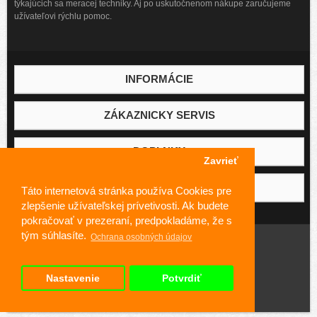
týkajúcich sa meracej techniky. Aj po uskutočnenom nákupe zaručujeme
užívateľovi rýchlu pomoc.
INFORMÁCIE
ZÁKAZNICKY SERVIS
DOPLNKY
Zavrieť
MÔJ ÚČET
Táto internetová stránka používa Cookies pre
zlepšenie užívateľskej prívetivosti. Ak budete
pokračovať v prezeraní, predpokladáme, že s
tým súhlasíte.
Ochrana osobných údajov
Vytvorené
Testo s.r.o.
Nastavenie
Potvrdiť