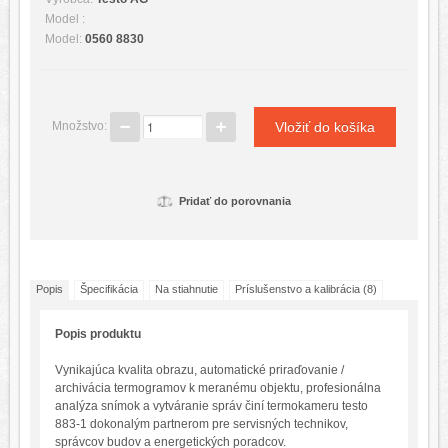
Model :
Hlukomery
Model:
0560 8830
Luxmetre
Merače hrúbky povlaku
Merače magnetického poľa
Množstvo:
Multifunkčné prístroje
Otáčkomery
Pridať do porovnania
pH metre
Prachomery
Prietokomery
Popis
Špecifikácia
Na stiahnutie
Príslušenstvo a kalibrácia (8)
Teplomery
Popis produktu
Termografické kamery
Testery
Vynikajúca kvalita obrazu, automatické priraďovanie /
archivácia termogramov k meranému objektu, profesionálna
Testovanie materiálov
analýza snímok a vytváranie správ činí termokameru testo
883-1 dokonalým partnerom pre servisných technikov,
Tlakomery
správcov budov a energetických poradcov.