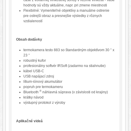
hodnoty sú vždy aktuálne, napr. pri zmene miestnosti
Flexibilné: Vymeniteľné objektívy a manuálne ostrenie
pre ostrejší obraz a presnejšie výsledky z rôznych
vzdialeností
Obsah dodávky
termokamera testo 883 so štandardným objektívom 30 ° x
23 °
robustný kufor
profesionálny softvér IRSoft (zadarmo na stiahnutie)
kábel USB-C
USB napájací zdroj
lítium-iónový akumulátor
popruh pre termokameru
®
Bluetooth
náhlavná súprava (v závislosti od krajiny)
krátky návod
výstupný protokol z výroby
Aplikačné videá