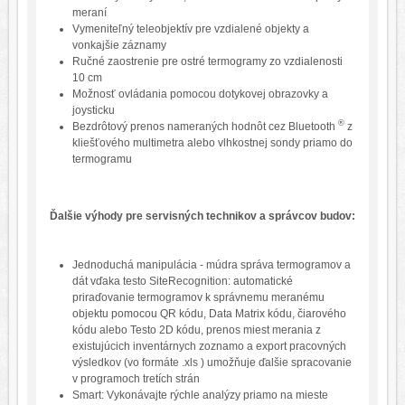
meraní
Vymeniteľný teleobjektív pre vzdialené objekty a
vonkajšie záznamy
Ručné zaostrenie pre ostré termogramy zo vzdialenosti
10 cm
Možnosť ovládania pomocou dotykovej obrazovky a
joysticku
®
Bezdrôtový prenos nameraných hodnôt cez Bluetooth
z
kliešťového multimetra alebo vlhkostnej sondy priamo do
termogramu
Ďalšie výhody pre servisných technikov a správcov budov:
Jednoduchá manipulácia - múdra správa termogramov a
dát vďaka testo SiteRecognition: automatické
priraďovanie termogramov k správnemu meranému
objektu pomocou QR kódu, Data Matrix kódu, čiarového
kódu alebo Testo 2D kódu, prenos miest merania z
existujúcich inventárnych zoznamo a export pracovných
výsledkov (vo formáte .xls ) umožňuje ďalšie spracovanie
v programoch tretích strán
Smart: Vykonávajte rýchle analýzy priamo na mieste