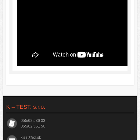
K – TEST, s.r.o.
055/62 536 33
055/62 551 50
ktest@iol.sk