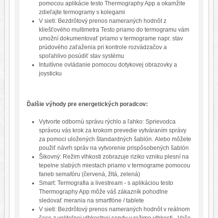
pomocou aplikácie testo Thermography App a okamžite
zdieľajte termogramy s kolegami
V sieti: Bezdrôtový prenos nameraných hodnôt z
kliešťového multimetra Testo priamo do termogramu vám
umožní dokumentovať priamo v termograme napr. stav
prúdového zaťaženia pri kontrole rozvádzačov a
spoľahlivo posúdiť stav systému
Intuitívne ovládanie pomocou dotykovej obrazovky a
joysticku
Ďalšie výhody pre energetických poradcov:
Vytvorte odbornú správu rýchlo a ľahko: Sprievodca
správou vás krok za krokom prevedie vytváraním správy
za pomoci uložených štandardných šablón. Alebo môžete
použiť návrh správ na vytvorenie prispôsobených šablón
Šikovný: Režim vlhkosti zobrazuje riziko vzniku plesní na
tepelne slabých miestach priamo v termograme pomocou
farieb semafóru (červená, žltá, zelená)
Smart: Termografia a livestream - s aplikáciou testo
Thermography App môže váš zákazník pohodlne
sledovať merania na smartfóne / tablete
V sieti: Bezdrôtový prenos nameraných hodnôt v reálnom
čase z voliteľnej vlhkostnej sondy v režime vlhkosti - Vaše