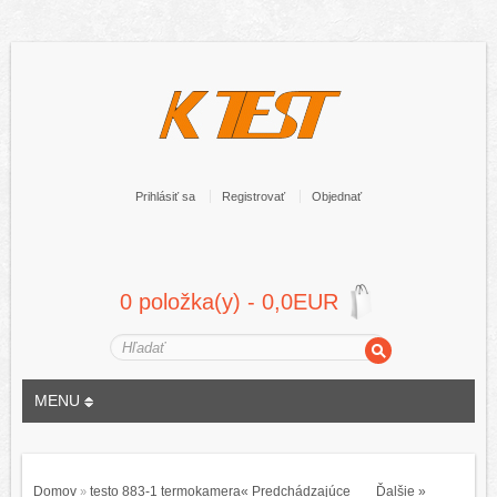
Prihlásiť sa
Registrovať
Objednať
0 položka(y) - 0,0EUR
MENU
Rozdelenie podľa oblasti
Chladenie
Domov
testo 883-1 termokamera
« Predchádzajúce
Ďalšie »
»